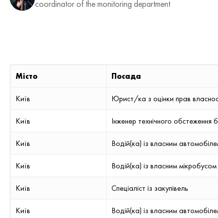
coordinator of the monitoring department
Місто
Посада
Київ
Юрист/ка з оцінки прав власності 
Київ
Інженер технічного обстеження б
Київ
Водій(ка) із власним автомобіл
Київ
Водій(ка) із власним мікробусо
Київ
Спеціаліст із закупівель
Київ
Водій(ка) із власним автомобіл