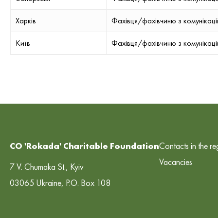
Харків
Фахівця/фахівчиню з комунікац
Київ
Фахівця/фахівчиню з комунікац
CO 'Rokada' Charitable Foundation
Contacts in the re
Vacancies
7 V. Chumaka St., Kyiv
03065 Ukraine, P.O. Box 108