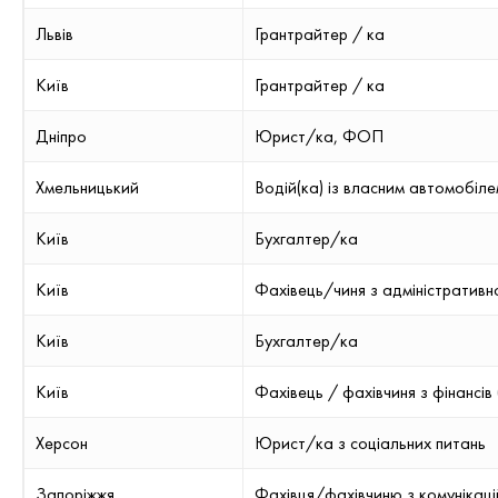
Львів
Грантрайтер / ка
Київ
Грантрайтер / ка
Дніпро
Юрист/ка, ФОП
Хмельницький
Водій(ка) із власним автомобіл
Київ
Бухгалтер/ка
Київ
Фахівець/чиня з адміністративн
Київ
Бухгалтер/ка
Київ
Фахівець / фахівчиня з фінансів
Херсон
Юрист/ка з соціальних питань
Запоріжжя
Фахівця/фахівчиню з комунікац