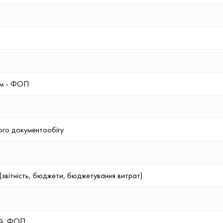
ем - ФОП
ого документообігу
 (звітність, бюджети, бюджетування витрат)
ій, ФОП