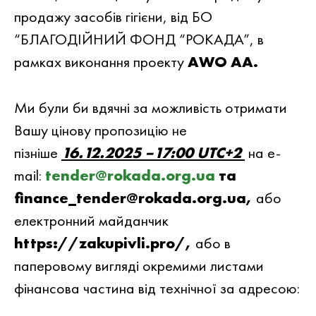
продажу засобів гігієни, вiд БО
“БЛАГОДIЙНИЙ ФОНД “РОКАДА”, в
рамках виконання проекту
AWO AA.
Ми були би вдячнi за можливiсть отримати
Вашу цiнову пропозицiю не
пiзнiше
16.12.2025 –17:00 UTC+2
на e-
mail:
tender@rokada.org.ua
та
finance_tender@rokada.org.ua,
або
електронний майданчик
https://zakupivli.pro/,
або в
паперовому вигляді окремими листами
фінансова частина від технічної за адресою: