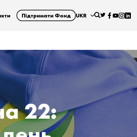
акти
Підтримати Фонд
UKR
а 22:
 день