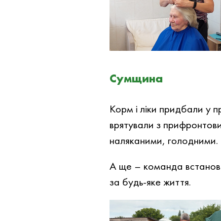
Сумщина
Корм і ліки придбали у п
врятували з прифронтови
наляканими, голодними. 
А ще – команда встанови
за будь-яке життя.