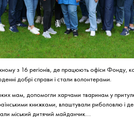
ному з 16 регіонів, де працюють офіси Фонду, 
оденні добрі справи і стали волонтерами.
оких мам, допомогли харчами тваринам у притул
раїнськими книжками, влаштували риболовлю і де
рали міський дитячий майданчик…