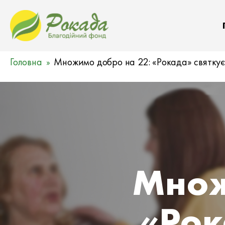
Головна
Множимо добро на 22: «Рокада» святку
Множ
«Рок