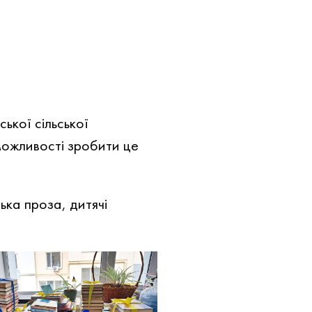
кої сільської
можливості зробити це
ька проза, дитячі