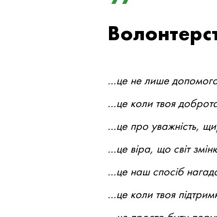
Волонтерст
…це не лише допомога.
…це коли твоя доброта
…це про уважність, щир
…це віра, що світ змін
…це наш спосіб нагадат
…це коли твоя підтрим
…це просто бути поруч