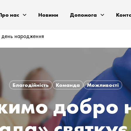
Про нас
Новини
Допомога
Конт
є день народження
Благодійність
Команда
Можливості
имо добро н
ада» святкує