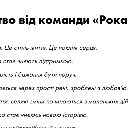
во від команди «Рока
 Це стиль життя. Це поклик серця.
 стає чиєюсь підтримкою.
ість і бажання бути поруч.
юється через прості речі, зроблені з любов’ю.
и: великі зміни починаються з маленьких дій
ка стає чиєюсь новою історією.
 у найпотрібніший момент.