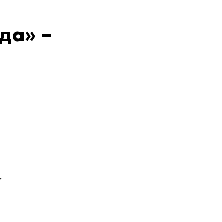
да» –
.