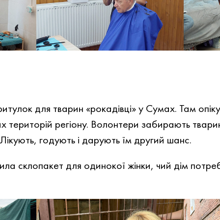
ритулок для тварин «рокадівці» у Сумах. Там опік
х територій регіону. Волонтери забирають твар
Лікують, годують і дарують їм другий шанс.
ла склопакет для одинокої жінки, чий дім потре