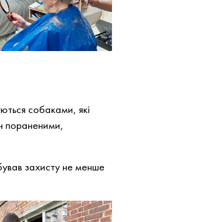
уються собаками, які
ин пораненими,
бував захисту не менше