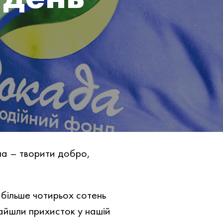
на – творити добро,
 більше чотирьох сотень
найшли прихисток у нашій