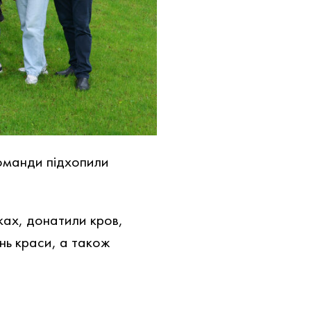
команди підхопили
ках, донатили кров,
нь краси, а також