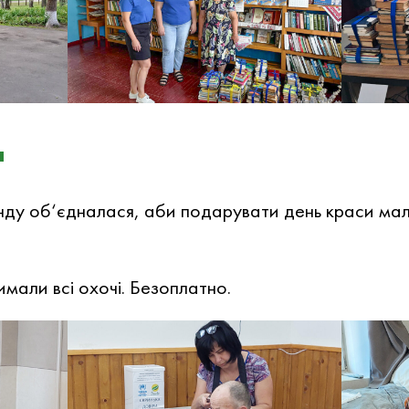
а
нду об‘єдналася, аби подарувати день краси м
мали всі охочі. Безоплатно.