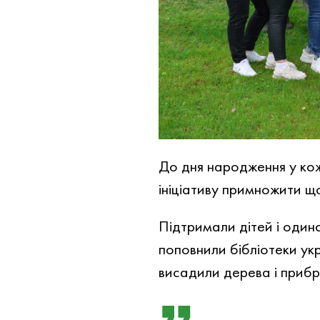
До дня народження у кож
ініціативу примножити щ
Підтримали дітей і один
поповнили бібліотеки ук
висадили дерева і приб