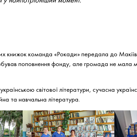
х книжок команда «Рокади» передала до Макіївсь
ебував поповнення фонду, але громада не мала 
країнською світової літератури, сучасна українс
йна та навчальна література.