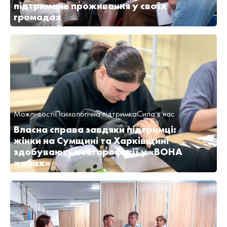
підтримане проживання у своїх
громадах
Можливості
Психологічна підтримка
Сила в нас
Власна справа завдяки підтримці:
жінки на Сумщині та Харківщині
здобувають нові професії у «ВОНА
хабах»