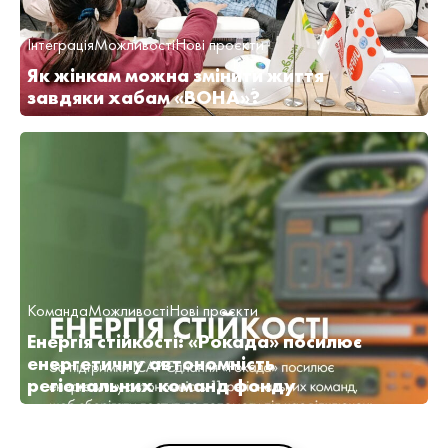
Інтеграція
Можливості
Нові проєкти
Як жінкам можна змінити життя
завдяки хабам «ВОНА»?
Команда
Можливості
Нові проєкти
Енергія стійкості: «Рокада» посилює
енергетичну автономність
регіональних команд фонду