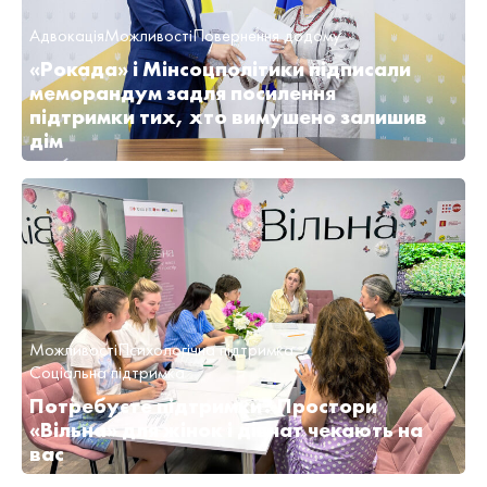
Адвокація
Можливості
Повернення додому
«Рокада» і Мінсоцполітики підписали
меморандум задля посилення
підтримки тих, хто вимушено залишив
дім
Можливості
Психологічна підтримка
Соціальна підтримка
Потребуєте підтримки? Простори
«Вільна» для жінок і дівчат чекають на
вас