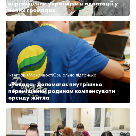
переміщеним українцям в адаптації у
нових громадах
Інтеграція
Можливості
Соціальна підтримка
«Рокада» допомагає внутрішньо
переміщеним родинам компенсувати
оренду житла