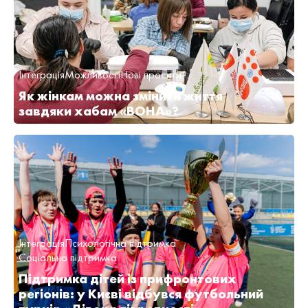
Інтеграція
Можливості
Нові проєкти
Як жінкам можна змінити життя
завдяки хабам «ВОНА»?
Інтеграція
Психологічна підтримка
Соціальна підтримка
Підтримка дітей із прифронтових
регіонів: у Києві відбувся футбольний