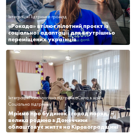
Інтеграція
Підтримка громад
«Рокада» втілює пілотний проєкт із
соціальної адаптації для внутрішньо
переміщених українців
Інтеграція
Психологічна підтримка
Сила в нас
Соціальна підтримка
Мріємо про будинок і город поряд, –
велика родина з Донеччини
облаштовує життя на Кіровоградщині