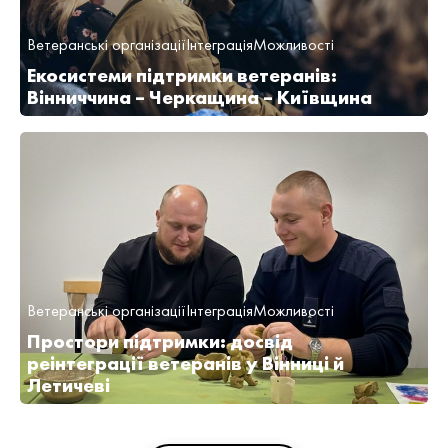
Ветеранські організації
Інтеграція
Можливості
Екосистеми підтримки ветеранів:
Вінниччина – Черкащина – Київщина
Ветеранські організації
Інтеграція
Можливості
Простори підтримки: досвід
реінтеграції ветеранів у Вінниці й
Летичеві