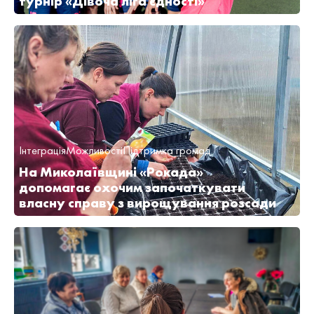
турнір «Дівоча ліга єдності»
Інтеграція
Можливості
Підтримка громад
На Миколаївщині «Рокада»
допомагає охочим започаткувати
власну справу з вирощування розсади