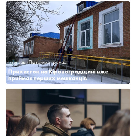
Інтеграція
Підтримка громад
Прихисток на Кіровоградщині вже
приймає перших мешканців