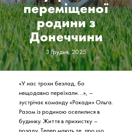
переміщеної
родини з
Донеччини
3 Грудня, 2025
«У нас трохи безлад, бо
нещодавно переїхали…», –
зустрічає команду «Рокади» Ольга.
Разом із родиною оселилися в
будинку. Життя в прихистку –
позаду. Тепер мають те, про що