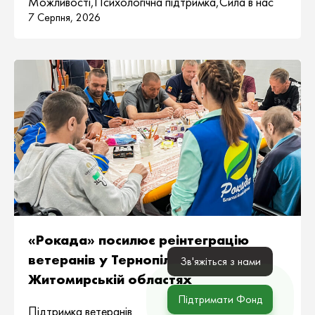
Можливості
,
Психологічна підтримка
,
Сила в нас
7 Серпня, 2026
«Рокада» посилює реінтеграцію
ветеранів у Тернопільській і
Зв'яжіться з нами
Житомирській областях
Підтримати Фонд
Підтримка ветеранів