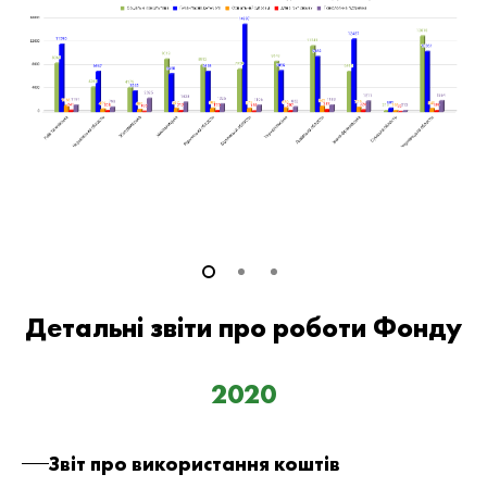
ше
00
Детальні звіти про роботи Фонду
2020
Звіт про використання коштів