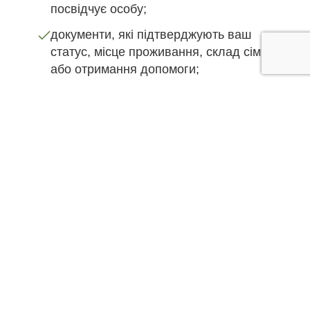
посвідчує особу;
документи, які підтверджують ваш
статус, місце проживання, склад сім’ї
або отримання допомоги;
медичні документи, рецепти, виписки,
інформація про лікування;
найнеобхідніші ліки, засоби гігієни,
воду, їжу в дорогу та змінний одяг;
заряджений телефон, зарядний
пристрій, павербанк;
контакти людей або організацій, з
якими ви будете на зв’язку.
Якщо ви вже в Україні:
адресу місця, куди ви їдете, або