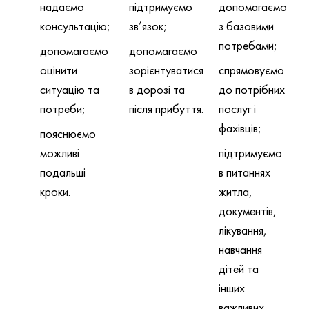
надаємо
підтримуємо
допомагаємо
консультацію;
зв’язок;
з базовими
потребами;
допомагаємо
допомагаємо
оцінити
зорієнтуватися
спрямовуємо
ситуацію та
в дорозі та
до потрібних
потреби;
після прибуття.
послуг і
фахівців;
пояснюємо
можливі
підтримуємо
подальші
в питаннях
кроки.
житла,
документів,
лікування,
навчання
дітей та
інших
важливих