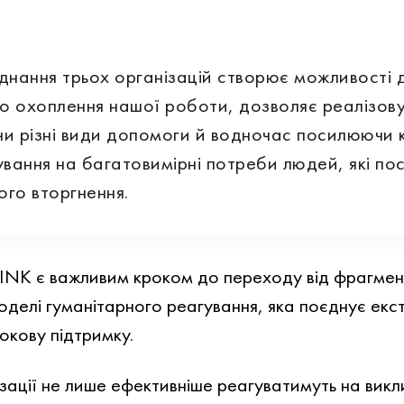
днання трьох організацій створює можливості 
го охоплення нашої роботи, дозволяє реалізов
чи різні види допомоги й водночас посилюючи
вання на багатовимірні потреби людей, які по
го вторгнення.
LINK є важливим кроком до переходу від фрагме
оделі гуманітарного реагування, яка поєднує екс
окову підтримку.
нізації не лише ефективніше реагуватимуть на викл