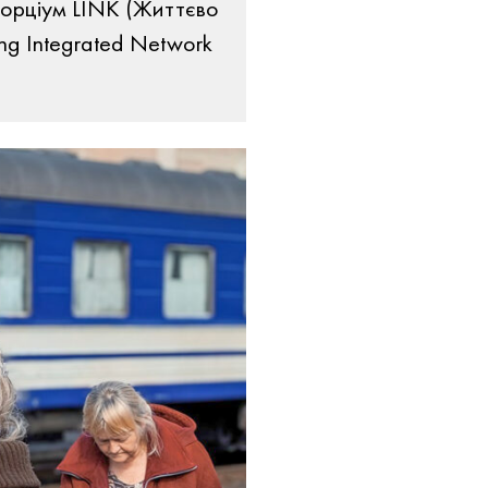
сорціум LINK (Життєво
ing Integrated Network