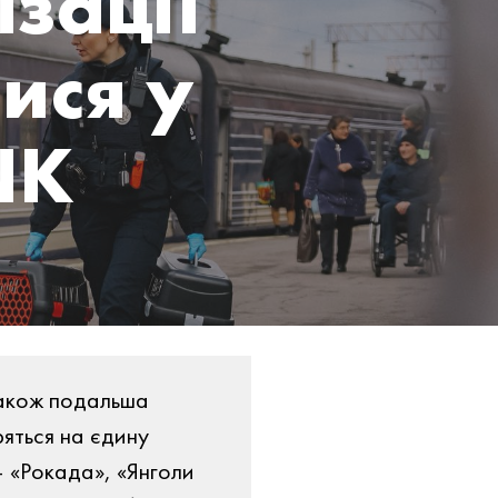
ізації
ися у
NK
 також подальша
ряться на єдину
– «Рокада», «Янголи