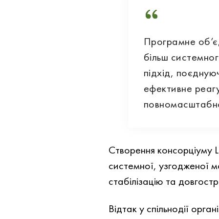
Програмне об’є
більш системно
підхід, поєдную
ефективне реагу
повномасштабно
Створення консорціуму 
системної, узгодженої м
стабілізацію та довгостр
Відтак у спільнодії орга