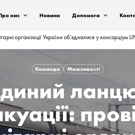
Про нас
Новини
Допомога
Конт
тарні організації України об‘єдналися у консорціум L
Команда
Можливості
диний ланц
куації: пров