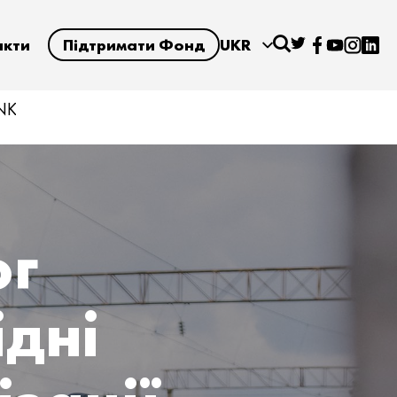
акти
Підтримати Фонд
UKR
INK
юг
ідні