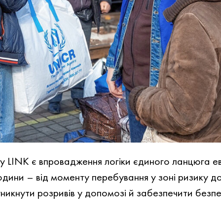
 LINK є впровадження логіки єдиного ланцюга ев
дини – від моменту перебування у зоні ризику до
никнути розривів у допомозі й забезпечити безп