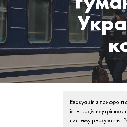
гуман
Укра
к
Евакуація з прифронто
інтеграція внутрішньо
систему реагування. З