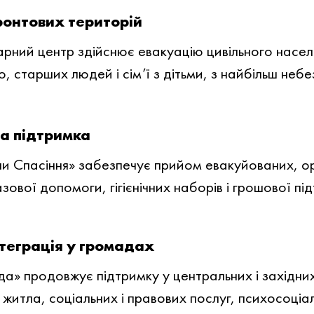
ронтових територій
рний центр здійснює евакуацію цивільного населе
 старших людей і сім’ї з дітьми, з найбільш небе
на підтримка
ли Спасіння» забезпечує прийом евакуйованих, о
ової допомоги, гігієнічних наборів і грошової пі
нтеграція у громадах
а» продовжує підтримку у центральних і західних
житла, соціальних і правових послуг, психосоціал