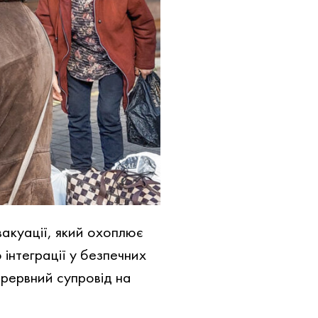
акуації, який охоплює
 інтеграції у безпечних
ерервний супровід на