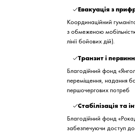
Евакуація з приф
Координаційний гуманіта
з обмеженою мобільністю,
лінії бойових дій).
Транзит і первин
Благодійний фонд «Янго
переміщення, надання баз
першочергових потреб
Стабілізація та і
Благодійний фонд «Рокад
забезпечуючи доступ до 