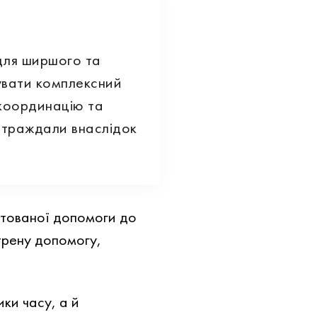
для ширшого та
увати комплексний
 координацію та
страждали внаслідок
нтованої допомоги до
трену допомогу,
ики часу, а й