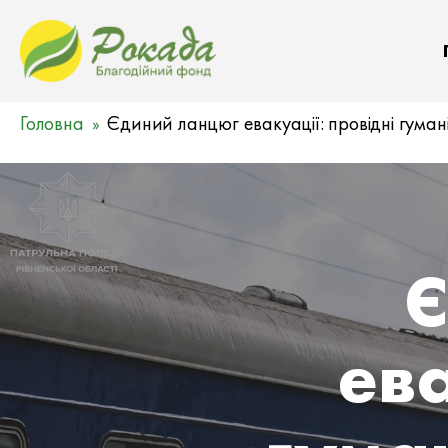
Головна
Єдиний ланцюг евакуації: провідні гумані
Є
ева