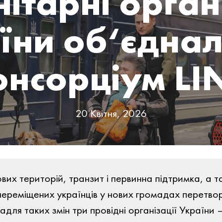
ітарні орган
їни об‘єднал
онсорціум LI
20 Квітня, 2026
вих територій, транзит і первинна підтримка, а
 переміщених українців у нових громадах перетво
адля таких змін три провідні організації України 