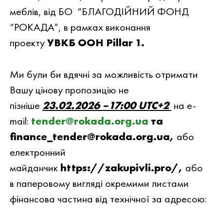
меблів, вiд БО “БЛАГОДIЙНИЙ ФОНД
“РОКАДА”, в рамках виконання
проекту
УВКБ ООН Pillar 1.
Ми були би вдячнi за можливiсть отримати
Вашу цiнову пропозицiю не
пiзнiше
23.02.2026 –17:00 UTC+2
на e-
mail:
tender@rokada.org.ua
та
finance_tender@rokada.org.ua,
або
електронний
майданчик
https://zakupivli.pro/,
або
в паперовому вигляді окремими листами
фінансова частина від технічної за адресою: