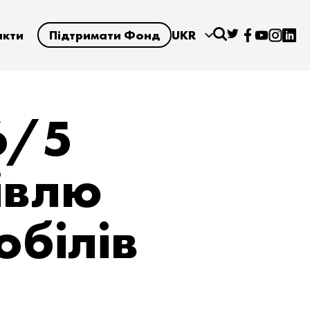
акти
Підтримати Фонд
UKR
6/5
івлю
обілів