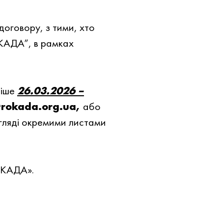
договору, з тими, хто
КАДА”, в рамках
нiше
26.03.2026 –
@rokada.org.ua,
або
гляді окремими листами
ОКАДА».