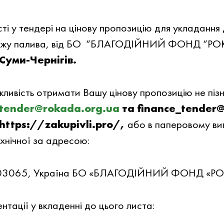
i у тендері на цiнову пропозицiю для укладання 
одажу палива, вiд БО “БЛАГОДIЙНИЙ ФОНД “РО
Суми-Чернігів.
жливiсть отримати Вашу цiнову пропозицiю не пiз
tender@rokada.org.ua
та finance_tender
https://zakupivli.pro/,
або в паперовому ви
ехнічної за адресою:
5, 03065, Україна БО «БЛАГОДІЙНИЙ ФОНД «Р
тацiї у вкладеннi до цього листа: