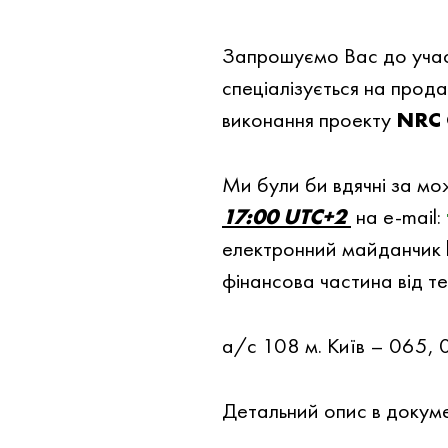
Запрошуємо Вас до участ
спеціалізується на пр
виконання проекту
NRC 
Ми були би вдячнi за мо
17:00 UTC+2
на e-mail:
електронний майданчик
фінансова частина від т
а/с 108 м. Київ – 06
Детальний опис в докумен