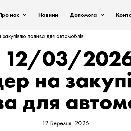
Про нас
Новини
Допомога
Конт
закупівлю палива для автомобілів
B 12/03/202
дер на закуп
а для автом
12 Березня, 2026