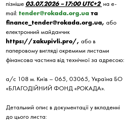
пiзнiше
03.07.2026 –17:00
UTC+2
на e-
mail:
tender@rokada.org.ua
та
finance_tender@rokada.org.ua,
або
електронний майданчик
https://zakupivli.pro/,
або в
паперовому вигляді окремими листами
фінансова частина від технічної за адресою:
а/с 108 м. Київ – 065, 03065, Україна БО
«БЛАГОДІЙНИЙ ФОНД «РОКАДА».
Детальний опис в документацiї у вкладеннi
до цього листа: