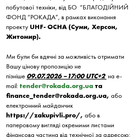
побутової техніки, вiд БО “БЛАГОДIЙНИЙ
ФОНД “РОКАДА”, в рамках виконання
проекту
UHF- OCHA (Суми, Херсон,
Житомир)
.
Ми були би вдячнi за можливiсть отримати
Вашу цiнову пропозицiю не
пiзнiше
09.07.2026 –17:00
UTC+2
на e-
mail:
tender@rokada.org.ua
та
finance_tender@rokada.org.ua,
або
електронний майданчик
https://zakupivli.pro/,
або в
паперовому вигляді окремими листами
фінансова частина від технічної за адресою: