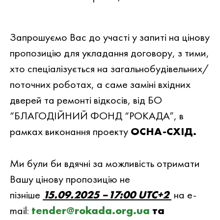
Запрошуємо Вас до участi у запитi на цiнову
пропозицiю для укладання договору, з тими,
хто спеціалізується на загальнобудівельних/
поточних роботах, а саме заміні вхідних
дверей та ремонті відкосів, вiд БО
“БЛАГОДIЙНИЙ ФОНД “РОКАДА”, в
рамках виконання проекту
ОСНА-СХІД.
Ми були би вдячнi за можливiсть отримати
Вашу цiнову пропозицiю не
пiзнiше
15.09.2025 –17:00 UTC+2
на e-
mail:
tender@rokada.org.ua
та