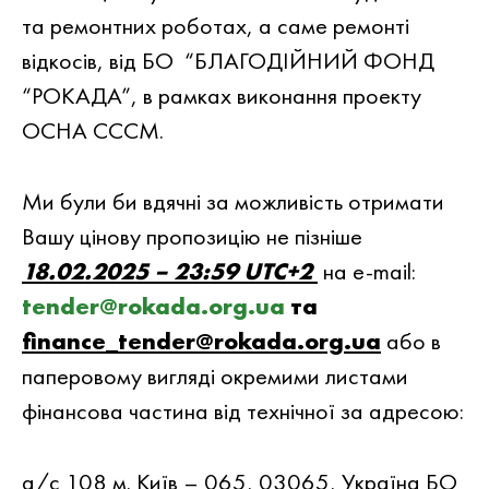
та ремонтних роботах, а саме ремонті
відкосів, вiд БО “БЛАГОДIЙНИЙ ФОНД
“РОКАДА”, в рамках виконання проекту
ОСНА СССМ.
Ми були би вдячнi за можливiсть отримати
Вашу цiнову пропозицiю не пiзнiше
18.02.2025 – 23:59 UTC+2
на e-mail:
tender@rokada.org.ua
та
finance_tender@rokada.org.ua
або в
паперовому вигляді окремими листами
фінансова частина від технічної за адресою:
а/с 108 м. Київ – 065, 03065, Україна БО