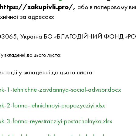
https://zakupivli.pro/,
або в паперовому ви
ехнічної за адресою:
5, 03065, Україна БО «БЛАГОДІЙНИЙ ФОНД «Р
у вкладеннi до цього листа:
тацiї у вкладеннi до цього листа:
k-1-tehnichne-zavdannya-social-advisor.docx
-2-forma-tehnichnoyi-propozycziyi.xlsx
-3-forma-reyestracziyi-postachalnyka.xlsx