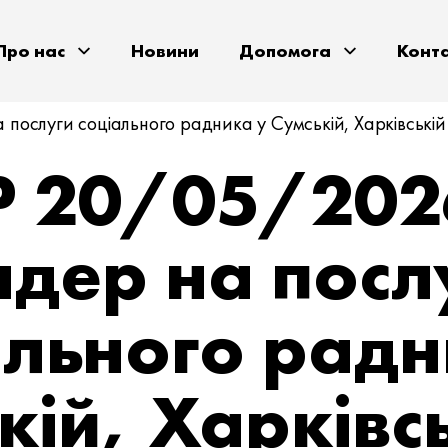
Про нас
Новини
Допомога
Конт
послуги соціального радника у Сумській, Харківській
P 20/05/202
ндер на посл
ального радн
кій, Харківсь