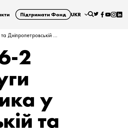
акти
Підтримати Фонд
UKR
 та Дніпропетровській …
6-2
уги
ика у
кій та