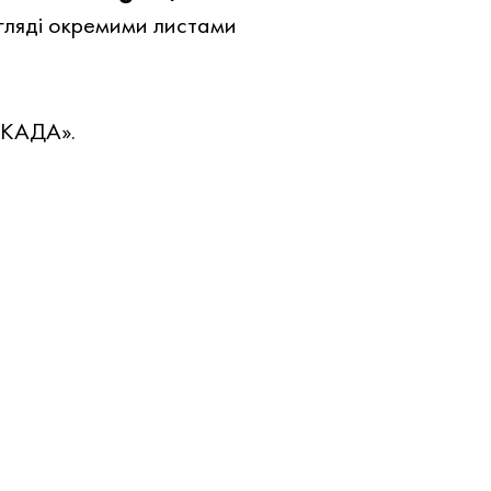
гляді окремими листами
ОКАДА».