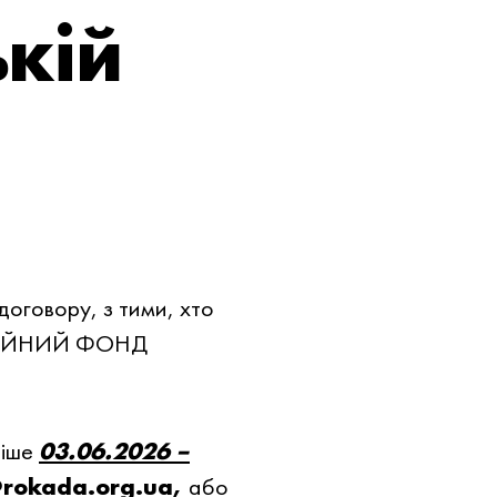
кій
договору, з тими, хто
АГОДIЙНИЙ ФОНД
нiше
03.06.2026 –
@rokada.org.ua,
або