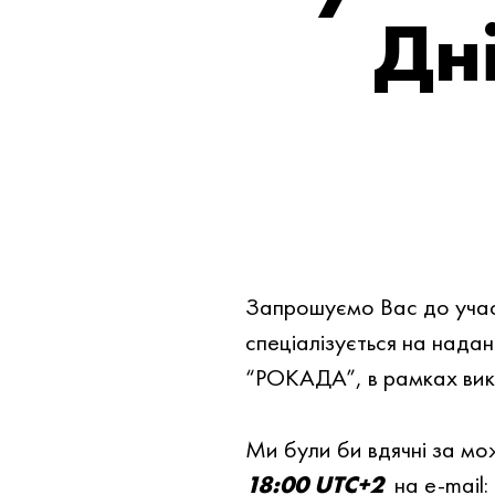
Дн
Запрошуємо Вас до участ
спеціалізується на над
“РОКАДА”, в рамках вик
Ми були би вдячнi за мо
18:00
UTC+2
на e-mail: