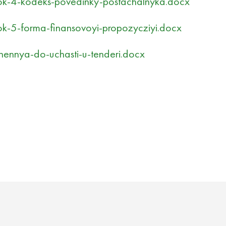
k-4-kodeks-povedinky-postachalnyka.docx
k-5-forma-finansovoyi-propozycziyi.docx
ennya-do-uchasti-u-tenderi.docx