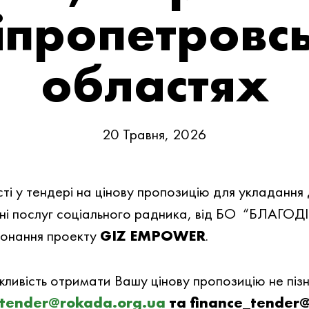
іпропетровсь
областях
20 Травня, 2026
i у тендері на цiнову пропозицiю для укладання 
анні послуг соціального радника, вiд БО “БЛ
онання проекту
GIZ EMPOWER
.
жливiсть отримати Вашу цiнову пропозицiю не пiз
tender@rokada.org.ua
та finance_tender