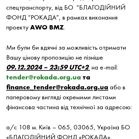
спецтранспорту, вiд БО “БЛАГОДIЙНИЙ
ФОНД “РОКАДА”, в рамках виконання
проекту
AWO BMZ
.
Ми були би вдячнi за можливiсть отримати
Вашу цiнову пропозицiю не пiзнiше
09.12.2024 – 23:59 UTC+2
на e-mail:
tender@rokada.org.ua
та
finance_tender@rokada.org.ua
або в
паперовому вигляді окремими листами
фінансова частина від технічної за адресою:
а/с 108 м. Київ – 065, 03065, Україна БО
«БЛАГОДІЙНИЙ ФОНД «РОКАДА».