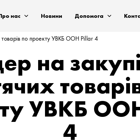
Про нас
Новини
Допомога
Конт
товарів по проекту УВКБ ООН Pillar 4
дер на закуп
ячих товарі
ту УВКБ ООН 
4