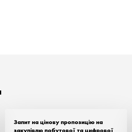
я
Запит на цiнову пропозицiю на
закупiвлю побутової та цифрової