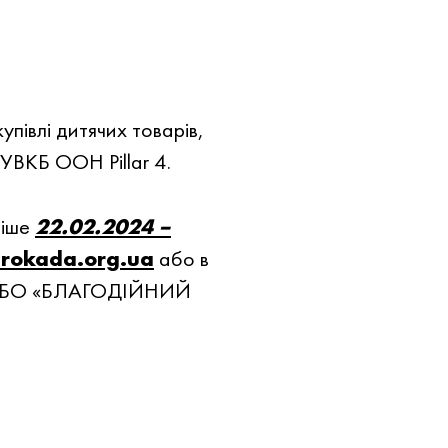
півлі дитячих товарів,
ВКБ ООН Pillar 4.
нiше
22.02.2024 –
@rokada.org.ua
або в
їна БО «БЛАГОДІЙНИЙ