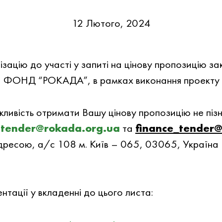
12 Лютого, 2024
цiю до участi у запитi на цiнову пропозицiю заку
ОНД “РОКАДА”, в рамках виконання проекту У
жливiсть отримати Вашу цiнову пропозицiю не пiз
:
tender@rokada.org.ua
та
finance_tender
 адресою, а/с 108 м. Київ – 065, 03065, Укра
тацiї у вкладеннi до цього листа: