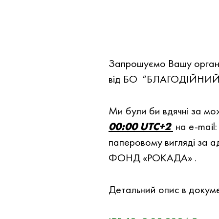
Запрошуємо Вашу органiза
вiд БО “БЛАГОДIЙНИЙ Ф
Ми були би вдячнi за мо
00:00 UTC+2
на e-mail
паперовому вигляді за
ФОНД «РОКАДА» .
Детальний опис в докумен