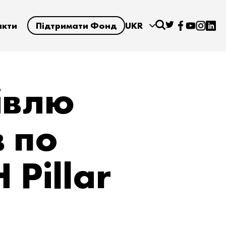
акти
Підтримати Фонд
UKR
івлю
в по
Pillar