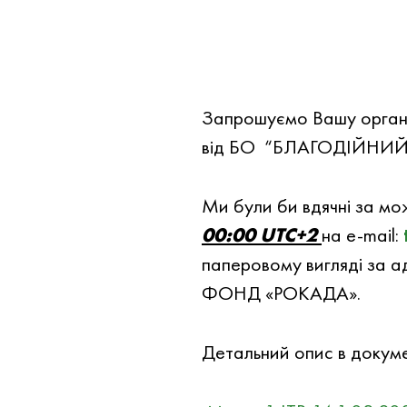
Запрошуємо Вашу органiза
вiд БО “БЛАГОДIЙНИЙ Ф
Ми були би вдячнi за мо
00:00 UTC+2
на e-mail:
паперовому вигляді за
ФОНД «РОКАДА».
Детальний опис в докумен