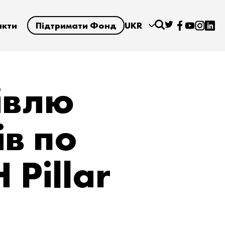
акти
Підтримати Фонд
UKR
івлю
ів по
Pillar