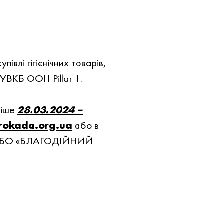
івлі гігієнічних товарів,
ВКБ ООН Pillar 1.
нiше
28.03.2024 –
rokada.org.ua
або в
їна БО «БЛАГОДІЙНИЙ