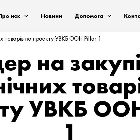
Про нас
Новини
Допомога
Конт
их товарів по проекту УВКБ ООН Pillar 1
дер на закуп
єнічних товар
ту УВКБ ООН 
1