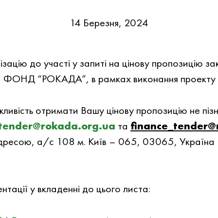
14 Березня, 2024
цiю до участi у запитi на цiнову пропозицiю закуп
ОНД “РОКАДА”, в рамках виконання проекту У
жливiсть отримати Вашу цiнову пропозицiю не пiз
tender@rokada.org.ua
та
finance_tender@
 адресою, а/с 108 м. Київ – 065, 03065, Укра
тацiї у вкладеннi до цього листа: