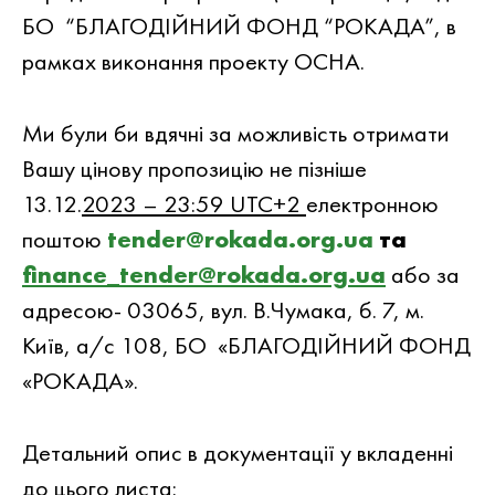
БО “БЛАГОДIЙНИЙ ФОНД “РОКАДА”, в
рамках виконання проекту ОСНА.
Ми були би вдячнi за можливiсть отримати
Вашу цiнову пропозицiю не пiзнiше
13.12.
2023 – 23:59 UTC+2
електронною
поштою
tender@rokada.org.ua
та
finance_tender@rokada.org.ua
або за
адресою- 03065, вул. В.Чумака, б. 7, м.
Київ, а/с 108, БО «БЛАГОДIЙНИЙ ФОНД
«РОКАДА».
Детальний опис в документацiї у вкладеннi
до цього листа: