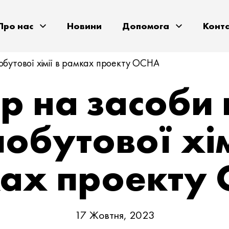
Про нас
Новини
Допомога
Конт
побутової хімії в рамках проекту ОСНА
р на засоби г
побутової хім
ах проекту
17 Жовтня, 2023