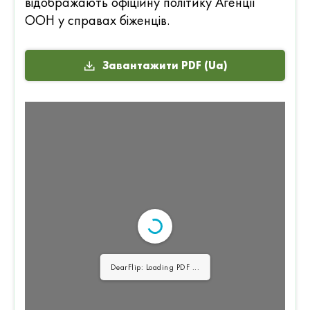
відображають офіційну політику Агенції
ООН у справах біженців.
Завантажити PDF (Ua)
DearFlip: Loading PDF 2% ...