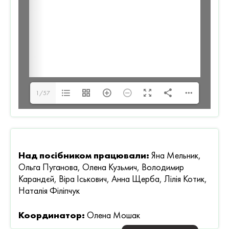
1/57
Над посібником працювали:
Яна Мельник,
Ольга Пуганова, Олена Кузьмич, Володимир
Карандєй, Віра Іськович, Анна Щерба, Лілія Котик,
Наталія Філіпчук
Координатор:
Олена Мошак