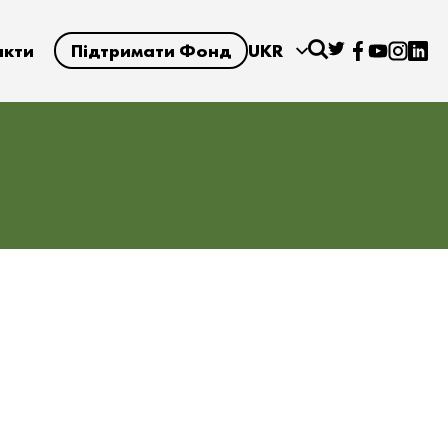
акти
Підтримати Фонд
UKR