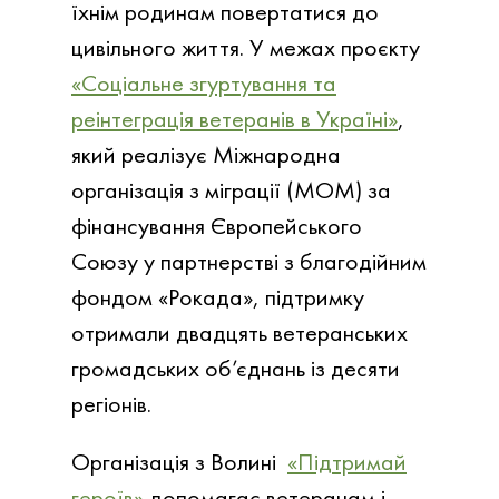
їхнім родинам повертатися до
цивільного життя. У межах проєкту
«Соціальне згуртування та
реінтеграція ветеранів в Україні»
,
який реалізує Міжнародна
організація з міграції (МОМ) за
фінансування Європейського
Союзу у партнерстві з благодійним
фондом «Рокада», підтримку
отримали двадцять ветеранських
громадських об’єднань із десяти
регіонів.
Організація з Волині
«Підтримай
героїв»
допомагає ветеранам і