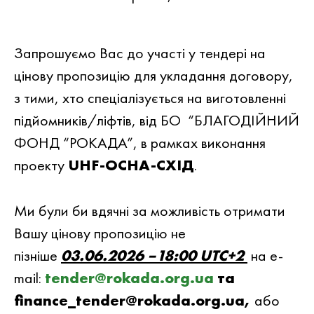
Запрошуємо Вас до участi у тендері на
цiнову пропозицiю для укладання договору,
з тими, хто спеціалізується на виготовленні
підйомників/ліфтів, вiд БО “БЛАГОДIЙНИЙ
ФОНД “РОКАДА”, в рамках виконання
проекту
UHF-ОСНА-СХІД
.
Ми були би вдячнi за можливiсть отримати
Вашу цiнову пропозицiю не
пiзнiше
03.06.2026 –18:00
UTC+2
на e-
mail:
tender@rokada.org.ua
та
finance_tender@rokada.org.ua,
або