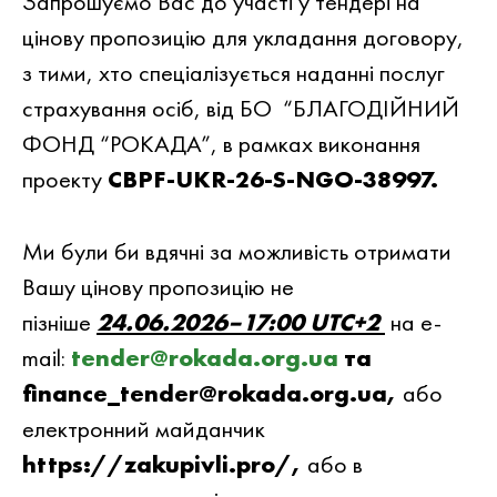
Запрошуємо Вас до участi у тендері на
цiнову пропозицiю для укладання договору,
з тими, хто спеціалізується наданні послуг
страхування осіб, вiд БО “БЛАГОДIЙНИЙ
ФОНД “РОКАДА”, в рамках виконання
проекту
CBPF-UKR-26-S-NGO-38997.
Ми були би вдячнi за можливiсть отримати
Вашу цiнову пропозицiю не
пiзнiше
24.06.2026–17:00 UTC+2
на e-
mail:
tender@rokada.org.ua
та
finance_tender@rokada.org.ua,
або
електронний майданчик
https://zakupivli.pro/,
або в