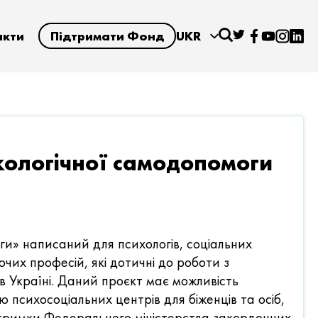
акти
Підтримати Фонд
UKR
хологічної самодопомоги
и» написаний для психологів, соціальних
ючих професій, які дотичні до роботи з
 Україні. Даний проєкт має можливість
ю психосоціальних центрів для біженців та осіб,
ідтримки Федерального міністерства закордонних