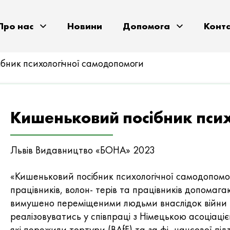
Про нас
Новини
Допомога
Конт
бник психологічної самодопомоги
Кишеньковий посібник пси
Львів Видавництво «БОНА» 2023
«Кишеньковий посібник психологічної самодопомог
працівників, волон- терів та працівників допомага
вимушено переміщеними людьми внаслідок війни в
реалізовуватись у співпраці з Німецькою асоціаціє
які пережили тортури (BAfF) та за фі- нансової п