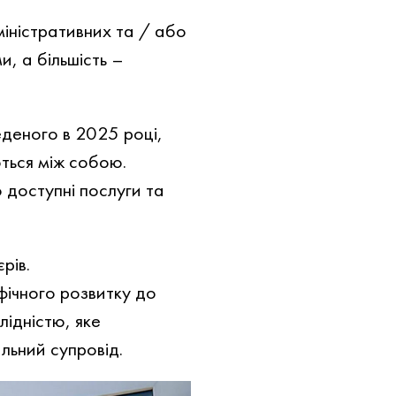
міністративних та / або
, а більшість –
еденого в 2025 році,
ться між собою.
доступні послуги та
рів.
фічного розвитку до
ідністю, яке
льний супровід.