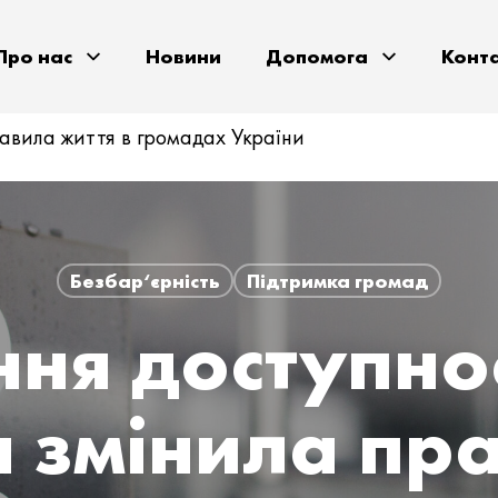
Про нас
Новини
Допомога
Конт
правила життя в громадах України
Безбар‘єрність
Підтримка громад
ня доступнос
а змінила пр