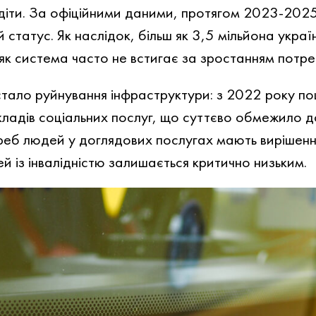
діти. За офіційними даними, протягом 2023-2025
 статус. Як наслідок, більш як 3,5 мільйона укра
 як система часто не встигає за зростанням потре
тало руйнування інфраструктури: з 2022 року по
кладів соціальних послуг, що суттєво обмежило 
еб людей у доглядових послугах мають вирішення
 із інвалідністю залишається критично низьким.