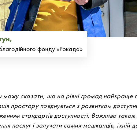
тун,
благодійного фонду «Рокада»
ду можу сказати, що на рівні громад найкраще
ація простору поєднується з розвитком доступн
дженням стандартів доступності. Важливо тако
ня послуг і залучати самих мешканців, їхній д