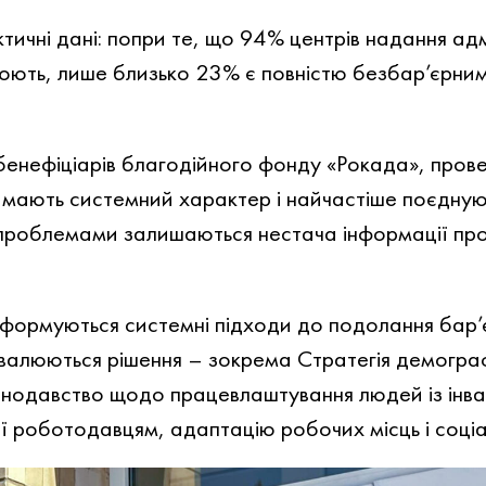
ктичні дані: попри те, що 94% центрів надання ад
юють, лише близько 23% є повністю безбар’єрними
бенефіціарів благодійного фонду «Рокада», пров
 мають системний характер і найчастіше поєдную
роблемами залишаються нестача інформації про 
 формуються системні підходи до подолання бар’є
валюються рішення – зокрема Стратегія демогра
нодавство щодо працевлаштування людей із інвал
 роботодавцям, адаптацію робочих місць і соціа