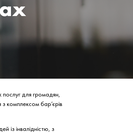
дах
 послуг для громадян,
я з комплексом бар’єрів
й із інвалідністю, з