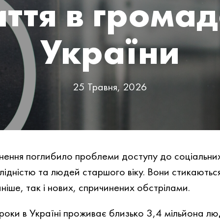
ття в грома
України
25 Травня, 2026
ення поглибило проблеми доступу до соціальних
алідністю та людей старшого віку. Вони стикаютьс
аніше, так і нових, спричинених обстрілами.
ки в Україні проживає близько 3,4 мільйона люде