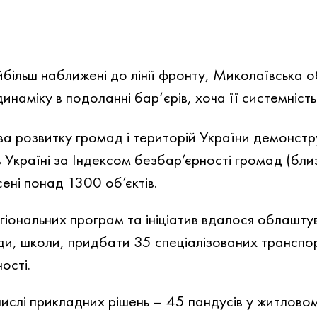
йбільш наближені до лінії фронту, Миколаївська о
инаміку в подоланні бар‘єрів, хоча її системніст
а розвитку громад і територій України демонстр
в Україні за Індексом безбар’єрності громад (бли
ені понад 1300 об’єктів.
іональних програм та ініціатив вдалося облаштув
ди, школи, придбати 35 спеціалізованих транспор
ості.
ислі прикладних рішень – 45 пандусів у житловом