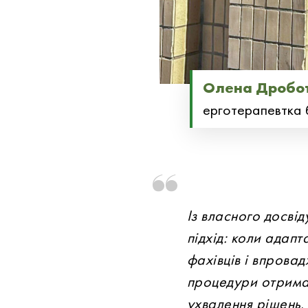
Олена Дробо
ерготерапевтка 
Із власного досві
підхід: коли адапт
фахівців і впрова
процедури отриман
ухвалення рішень
.