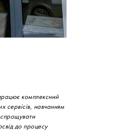
 працює комплексний
их сервісів, навчанням
ж спрощувати
освід до процесу