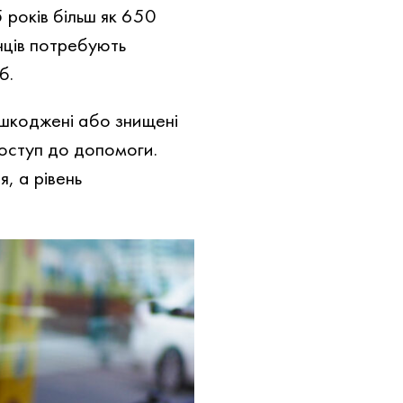
 років більш як 650
їнців потребують
б.
шкоджені або знищені
доступ до допомоги.
, а рівень