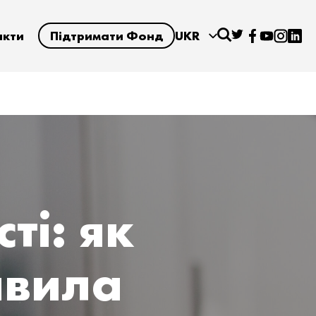
акти
Підтримати Фонд
UKR
ті: як
авила