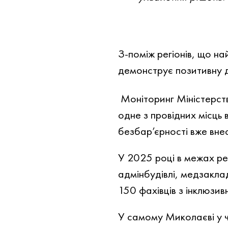
З-поміж регіонів, що на
демонструє позитивну д
Моніторинг Міністерств
одне з провідних місць 
безбар’єрності вже внес
У 2025 році в межах рег
адмінбудівлі, медзакла
150 фахівців з інклюзивн
У самому Миколаєві у ч