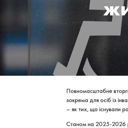
жи
Повномасштабне вторгн
зокрема для осіб із інв
– як тих, що існували р
Станом на 2025-2026 ро