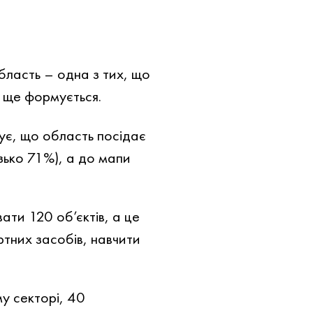
бласть – одна з тих, що
ь ще формується.
ує, що область посідає
зько 71%), а до мапи
ати 120 об’єктів, а це
тних засобів, навчити
у секторі, 40