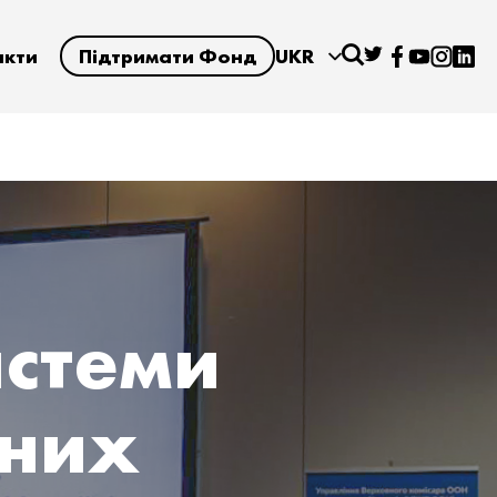
акти
Підтримати Фонд
UKR
истеми
ьних