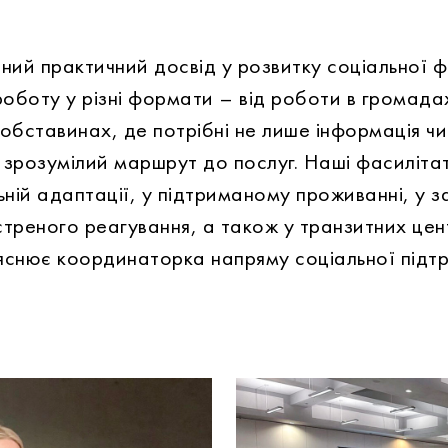
ний практичний досвід у розвитку соціальної ф
боту у різні формати – від роботи в громада
обставинах, де потрібні не лише інформація чи
а зрозумілий маршрут до послуг. Наші фасиліт
ьній адаптації, у підтриманому проживанні, у 
кстреного реагування, а також у транзитних це
яснює координаторка напряму соціальної підт