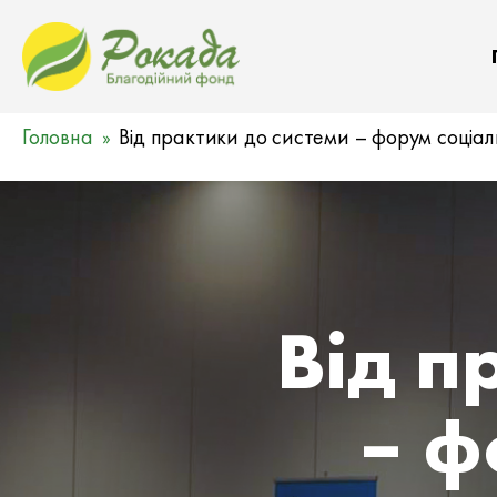
Головна
Від практики до системи – форум соціаль
Від п
– ф