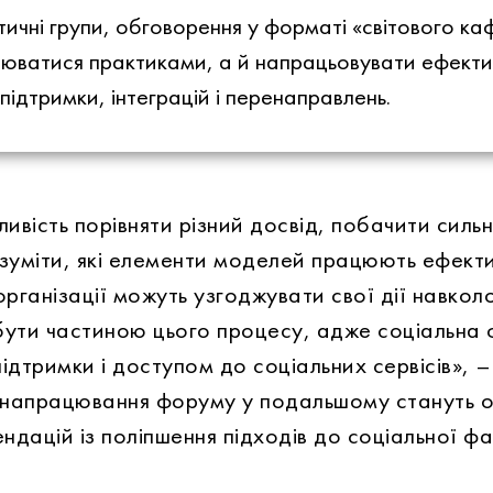
атичні групи, обговорення у форматі «світового 
юватися практиками, а й напрацьовувати ефектив
ідтримки, інтеграцій і перенаправлень.
вість порівняти різний досвід, побачити силь
зуміти, які елементи моделей працюють ефект
 організації можуть узгоджувати свої дії навко
ути частиною цього процесу, адже соціальна 
 підтримки і доступом до соціальних сервісів»,
, напрацювання форуму у подальшому стануть 
дацій із поліпшення підходів до соціальної фас