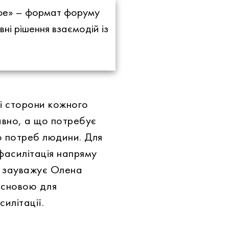
кафе» – формат форуму
ні рішення взаємодій із
ні сторони кожного
ивно, а що потребує
ло потреб людини. Для
фасилітація напряму
 – зауважує Олена
основою для
илітації.