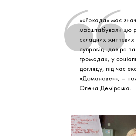
««Рокада» має знач
масштабували цю ро
складних життєвих 
супровід, довіра т
громадах, у соціал
догляду, під час е
«Доманове»», – по
Олена Демірська.