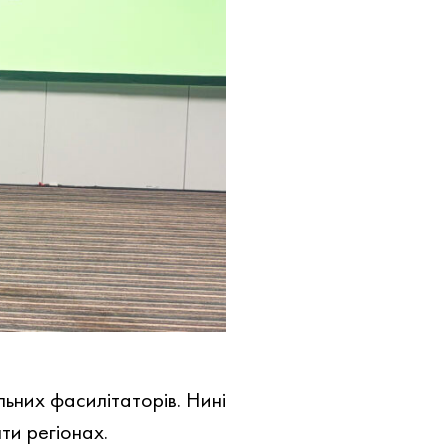
ьних фасилітаторів. Нині
и регіонах.