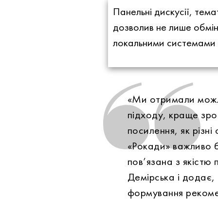
Панельні дискусії, тем
дозволив не лише обмін
локальними системами п
«Ми отримали можли
підходу, краще зро
посилення, як різні
«Рокади» важливо б
пов’язана з якістю
Демірська і додає
формування рекомен