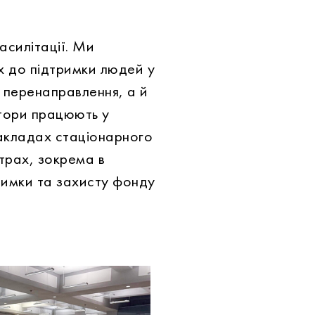
асилітації. Ми
х до підтримки людей у
 перенаправлення, а й
атори працюють у
закладах стаціонарного
нтрах, зокрема в
римки та захисту фонду