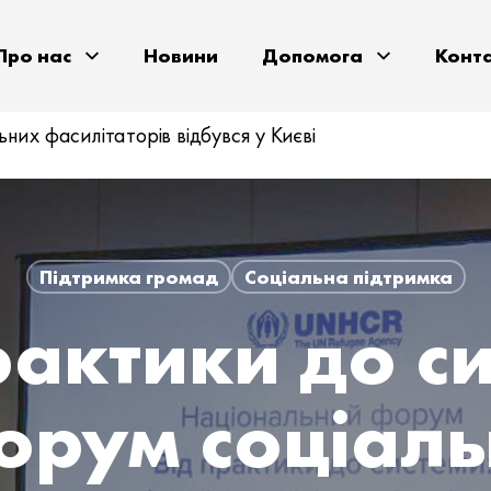
Про нас
Новини
Допомога
Конт
них фасилітаторів відбувся у Києві
Підтримка громад
Соціальна підтримка
рактики до с
орум соціал