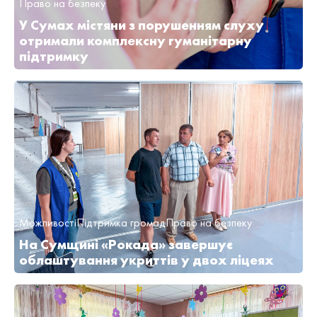
Право на безпеку
У Сумах містяни з порушенням слуху
отримали комплексну гуманітарну
підтримку
Можливості
Підтримка громад
Право на безпеку
На Сумщині «Рокада» завершує
облаштування укриттів у двох ліцеях