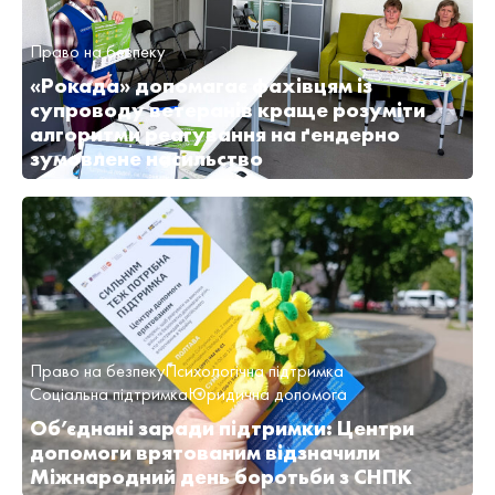
Право на безпеку
«Рокада» допомагає фахівцям із
супроводу ветеранів краще розуміти
алгоритми реагування на ґендерно
зумовлене насильство
Право на безпеку
Психологічна підтримка
Соціальна підтримка
Юридична допомога
Об’єднані заради підтримки: Центри
допомоги врятованим відзначили
Міжнародний день боротьби з СНПК