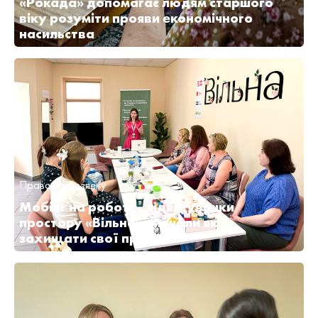
«Рокада» допомагає людям старшого
віку розуміти прояви економічного
насильства
Право на безпеку
Мобінг на роботі – відвідувачки
простору «Вільна» вивчали як
захищати свої права