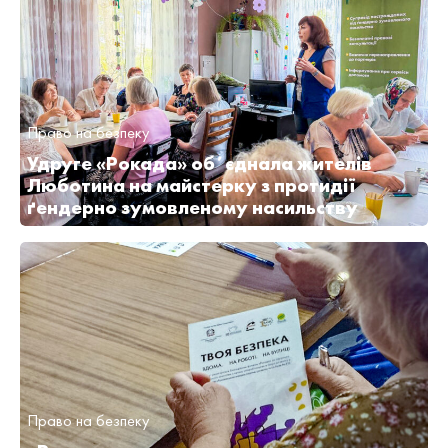
Право на безпеку
Удруге «Рокада» обʼєднала жителів
Люботина на майстерку з протидії
ґендерно зумовленому насильству
Право на безпеку