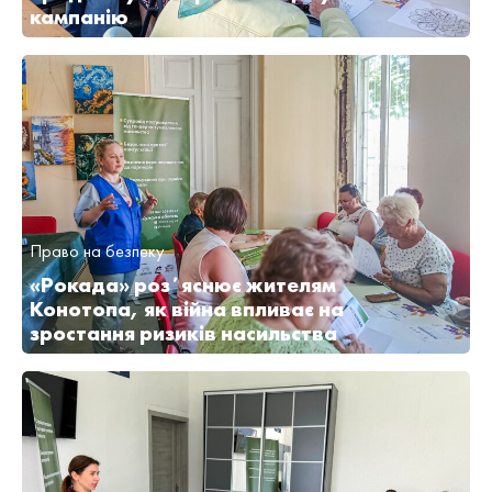
кампанію
Право на безпеку
«Рокада» розʼяснює жителям
Конотопа, як війна впливає на
зростання ризиків насильства