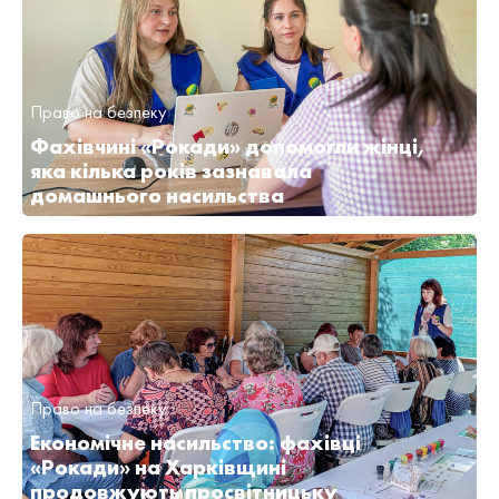
Право на безпеку
Фахівчині «Рокади» допомогли жінці,
яка кілька років зазнавала
домашнього насильства
Право на безпеку
Економічне насильство: фахівці
«Рокади» на Харківщині
продовжують просвітницьку