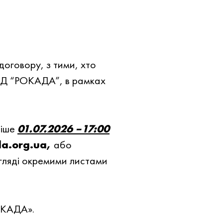
договору, з тими, хто
НД “РОКАДА”, в рамках
нiше
01.07.2026 –17:00
da.org.ua,
або
гляді окремими листами
ОКАДА».