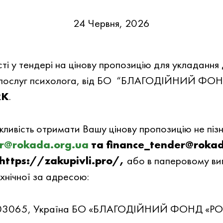
24 Червня, 2026
i у тендері на цiнову пропозицiю для укладання 
нні послуг психолога, вiд БО “БЛАГОДIЙНИЙ ФО
RK
.
жливiсть отримати Вашу цiнову пропозицiю не пiз
r@rokada.org.ua
та finance_tender@roka
https://zakupivli.pro/,
або в паперовому ви
ехнічної за адресою:
5, 03065, Україна БО «БЛАГОДІЙНИЙ ФОНД «Р