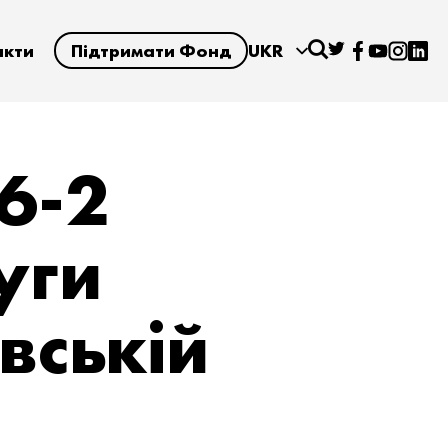
акти
Підтримати Фонд
UKR
6-2
уги
вській