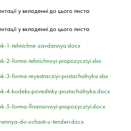
тацiї у вкладеннi до цього листа:
тацiї у вкладеннi до цього листа:
k-1-tehnichne-zavdannya.docx
-2-forma-tehnichnoyi-propozycziyi.xlsx
-3-forma-reyestracziyi-postachalnyka.xlsx
k-4-kodeks-povedinky-postachalnyka.docx
k-5-forma-finansovoyi-propozycziyi.docx
ennya-do-uchasti-u-tenderi.docx