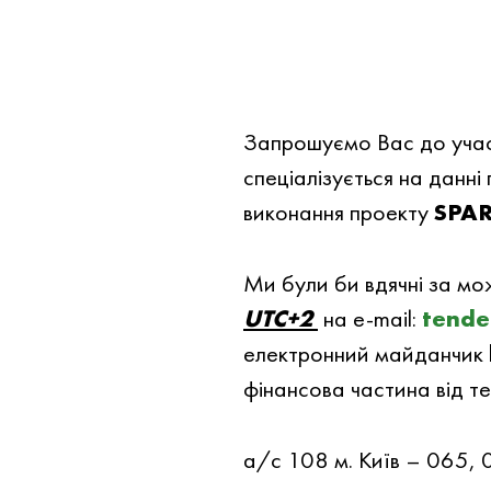
Запрошуємо Вас до участ
спеціалізується на да
виконання проекту
SPA
Ми були би вдячнi за мо
UTC+2
на e-mail:
tende
електронний майданчик
фінансова частина від т
а/с 108 м. Київ – 06