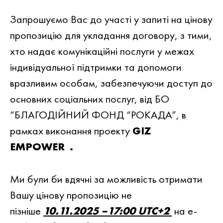
Запрошуємо Вас до участi у запитi на цiнову
пропозицiю для укладання договору, з тими,
хто надає комунікаційні послуги у межах
індивідуальної підтримки та допомоги
вразливим особам, забезпечуючи доступ до
основних соціальних послуг, вiд БО
“БЛАГОДIЙНИЙ ФОНД “РОКАДА”, в
рамках виконання проекту
GIZ
EMPOWER .
Ми були би вдячнi за можливiсть отримати
Вашу цiнову пропозицiю не
пiзнiше
10.11.2025 –17:00 UTC+2
на e-