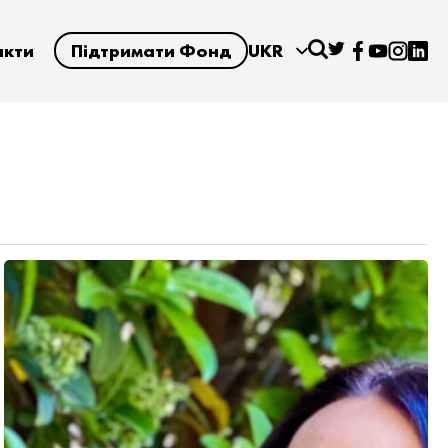
акти
Підтримати Фонд
UKR