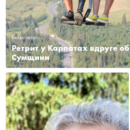
Без категорії
Ретрит у Карпатах вдруге обʼ
Сумщини