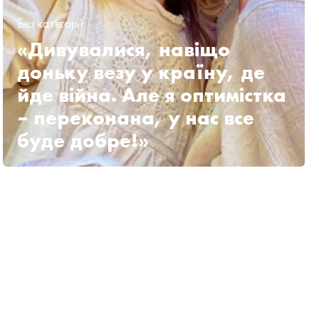
Без категорії
«Дивувалися, навіщо
доньку везу у країну, де
йде війна. Але я оптимістка
– переконана, у нас все
буде добре!»