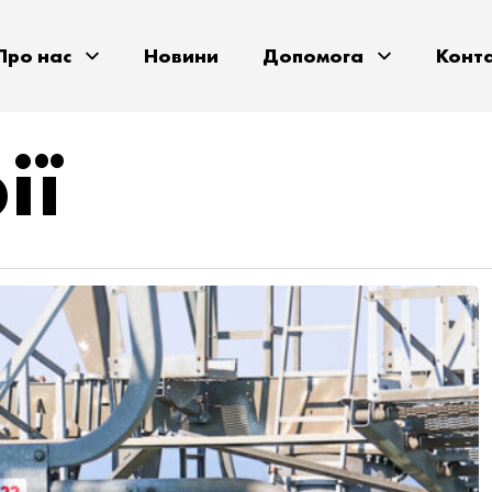
Про нас
Новини
Допомога
Конт
ії