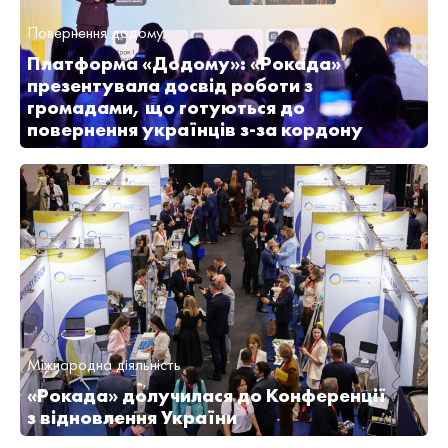
Повернення додому
Платформа «Додому»: «Рокада»
презентувала досвід роботи з
громадами, що готуються до
повернення українців з-за кордону
Міжнародна діяльність
«Рокада» долучилася до Конференції
з відновлення України