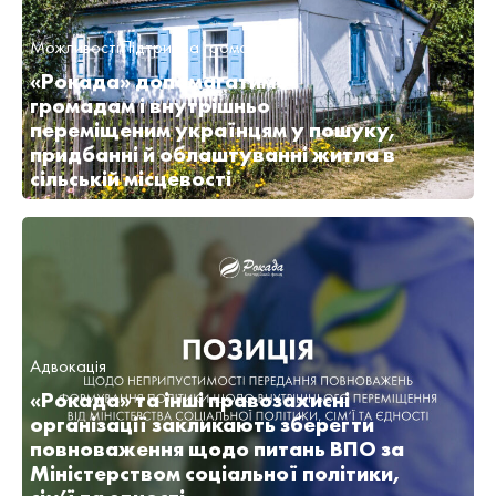
Можливості
Підтримка громад
«Рокада» допомагатиме
громадам і внутрішньо
переміщеним українцям у пошуку,
придбанні й облаштуванні житла в
сільській місцевості
Адвокація
«Рокада» та інші правозахисні
організації закликають зберегти
повноваження щодо питань ВПО за
Міністерством соціальної політики,