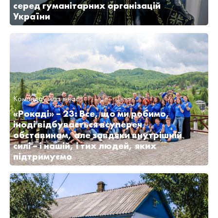
серед гуманітарних організацій
України
Команда
Сила в нас
«Рокаді» – 23: Все, що ми робимо,
іноді відбувається всупереч
обставинам, але завдяки внутрішній
силі – і нашій, і тих людей, яких
підтримуємо