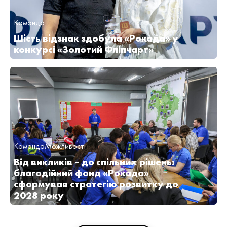
Команда
Шість відзнак здобула «Рокада» у
конкурсі «Золотий Фліпчарт»
Команда
Можливості
Від викликів – до спільних рішень:
благодійний фонд «Рокада»
сформував стратегію розвитку до
2028 року