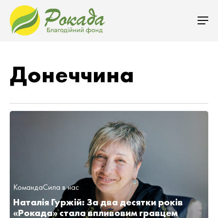
Донеччина
Команда
Сила в нас
Наталія Гуржій: За два десятки років
«Рокада» стала впливовим гравцем