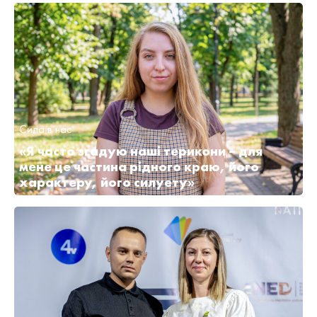
Сила в нас
«Я часто згадую наші терикони – для
мене це частина рідного краю, його
характеру, його силуету»