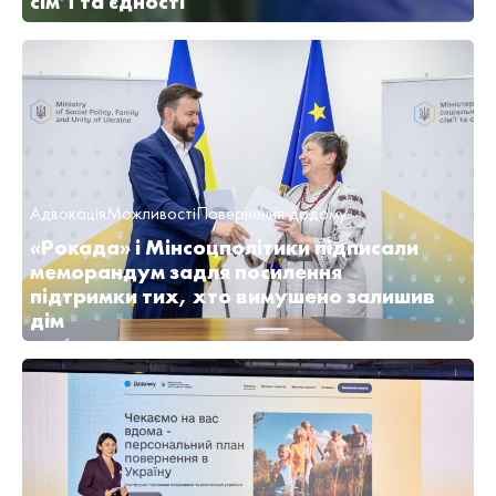
сім’ї та єдності
Адвокація
Можливості
Повернення додому
«Рокада» і Мінсоцполітики підписали
меморандум задля посилення
підтримки тих, хто вимушено залишив
дім